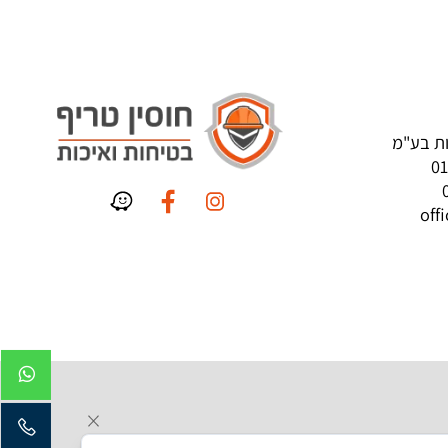
 בע"מ
o